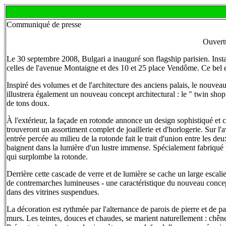
Communiqué de presse
Ouvert
Le 30 septembre 2008, Bulgari a inauguré son flagship parisien. Instal
celles de l'avenue Montaigne et des 10 et 25 place Vendôme. Ce bel e
Inspiré des volumes et de l'architecture des anciens palais, le nouveau
illustrera également un nouveau concept architectural : le " twin shop 
de tons doux.
À l'extérieur, la façade en rotonde annonce un design sophistiqué et c
trouveront un assortiment complet de joaillerie et d'horlogerie. Sur 
entrée percée au milieu de la rotonde fait le trait d'union entre les de
baignent dans la lumière d'un lustre immense. Spécialement fabriqué 
qui surplombe la rotonde.
Derrière cette cascade de verre et de lumière se cache un large escalie
de contremarches lumineuses - une caractéristique du nouveau concept a
dans des vitrines suspendues.
La décoration est rythmée par l'alternance de parois de pierre et de pa
murs. Les teintes, douces et chaudes, se marient naturellement : chêne 