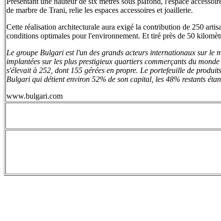
Présentant une hauteur de six mètres sous plafond, l'espace accéssoire
de marbre de Trani, relie les espaces accessoires et joaillerie.
Cette réalisation architecturale aura exigé la contribution de 250 arti
conditions optimales pour l'environnement. Et tiré près de 50 kilomèt
Le groupe Bulgari est l'un des grands acteurs internationaux sur le ma
implantées sur les plus prestigieux quartiers commerçants du monde e
s'élevait à 252, dont 155 gérées en propre. Le portefeuille de produit
Bulgari qui détient environ 52% de son capital, les 48% restants étan
www.bulgari.com