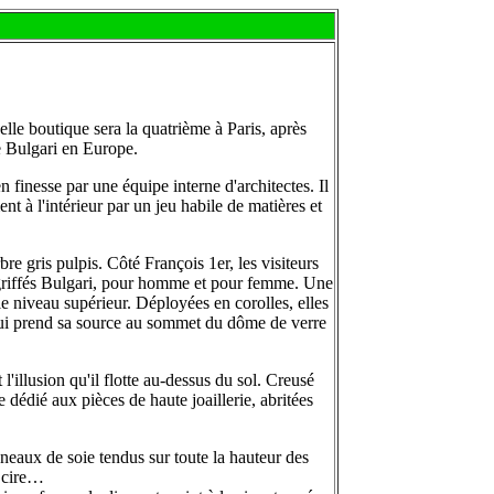
elle boutique sera la quatrième à Paris, après
e Bulgari en Europe.
 finesse par une équipe interne d'architectes. Il
t à l'intérieur par un jeu habile de matières et
e gris pulpis. Côté François 1er, les visiteurs
es griffés Bulgari, pour homme et pour femme. Une
 le niveau supérieur. Déployées en corolles, elles
 qui prend sa source au sommet du dôme de verre
l'illusion qu'il flotte au-dessus du sol. Creusé
dédié aux pièces de haute joaillerie, abritées
nneaux de soie tendus sur toute la hauteur des
a cire…