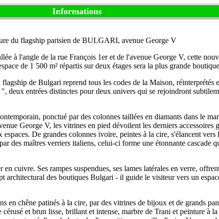
Informations
ure du flagship parisien de BULGARI, avenue George V
lée à l'angle de la rue François 1er et de l'avenue George V, cette nouv
space de 1 500 m² répartis sur deux étages sera la plus grande boutiqu
 flagship de Bulgari reprend tous les codes de la Maison, réinterprétés en
", deux entrées distinctes pour deux univers qui se rejoindront subtilemen
ontemporain, ponctué par des colonnes taillées en diamants dans le marbr
l'avenue George V, les vitrines en pied dévoilent les derniers accessoir
ux espaces. De grandes colonnes ivoire, peintes à la cire, s'élancent vers
par des maîtres verriers italiens, celui-ci forme une étonnante cascade
r en cuivre. Ses rampes suspendues, ses lames latérales en verre, offrent 
rchitectural des boutiques Bulgari - il guide le visiteur vers un espace 
ns en chêne patinés à la cire, par des vitrines de bijoux et de grands pa
cérusé et brun lisse, brillant et intense, marbre de Trani et peinture à l