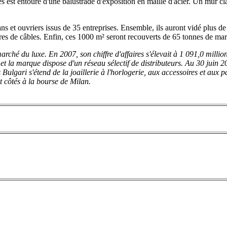
s est entouré d'une balustrade d'exposition en maille d'acier. Un mur cla
sans et ouvriers issus de 35 entreprises. Ensemble, ils auront vidé plus d
res de câbles. Enfin, ces 1000 m² seront recouverts de 65 tonnes de mar
rché du luxe. En 2007, son chiffre d'affaires s'élevait à 1 091,0 millio
t la marque dispose d'un réseau sélectif de distributeurs. Au 30 juin 2
s Bulgari s'étend de la joaillerie à l'horlogerie, aux accessoires et aux 
t côtés à la bourse de Milan.