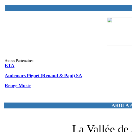
Autres Partenaires:
ETA
Audemars Piguet (Renaud & Papi) SA
Reuge Music
AROLA
A
La Vallée de 